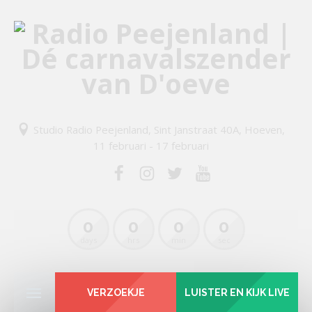
Studio Radio Peejenland, Sint Janstraat 40A, Hoeven,
11 februari - 17 februari
0
0
0
0
days
hrs
min
sec
VERZOEKJE
LUISTER EN KIJK LIVE