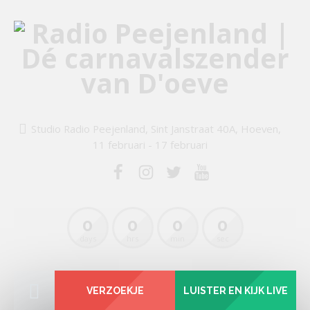
Studio Radio Peejenland, Sint Janstraat 40A, Hoeven,
11 februari - 17 februari
0
0
0
0
days
hrs
min
sec
VERZOEKJE
LUISTER EN KIJK LIVE