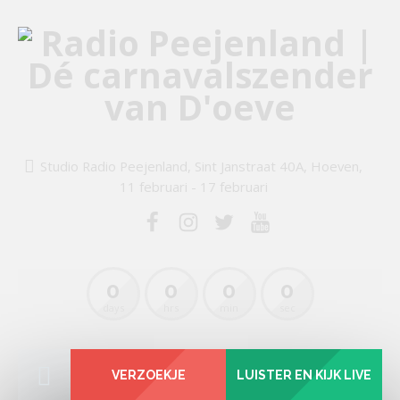
Studio Radio Peejenland, Sint Janstraat 40A, Hoeven,
11 februari - 17 februari
0
0
0
0
days
hrs
min
sec
VERZOEKJE
LUISTER EN KIJK LIVE