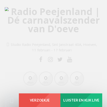
Studio Radio Peejenland, Sint Janstraat 40A, Hoeven,
11 februari - 17 februari
0
0
0
0
days
hrs
min
sec
VERZOEKJE
LUISTER EN KIJK LIVE