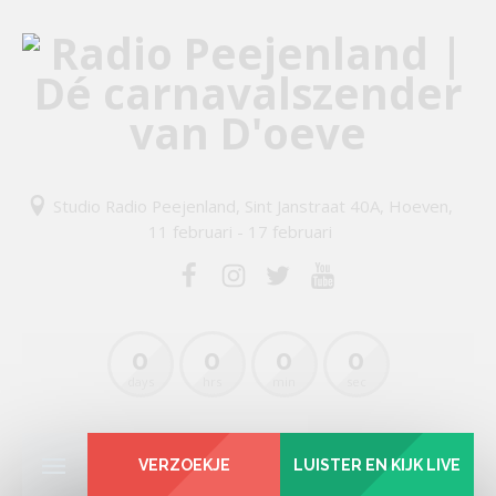
Studio Radio Peejenland, Sint Janstraat 40A, Hoeven,
11 februari - 17 februari
0
0
0
0
days
hrs
min
sec
VERZOEKJE
LUISTER EN KIJK LIVE