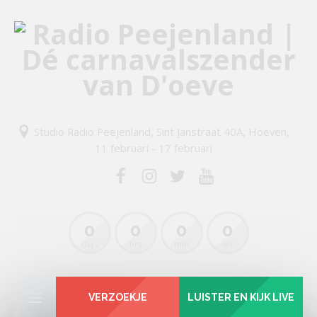
Studio Radio Peejenland, Sint Janstraat 40A, Hoeven,
11 februari - 17 februari
0
0
0
0
days
hrs
min
sec
VERZOEKJE
LUISTER EN KIJK LIVE