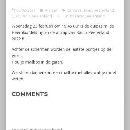
09/02/2021
Archief
carnaval
,
kwis
,
peejenland
,
Quiz
,
radio peejenland
by
radiopeejenland
Woensdag 23 februari om 19.45 uur is de quiz i.s.m. de
Heemkundekring en de aftrap van Radio Peejenland
2022 !!
Achter de schermen worden de laatste puntjes op de i
gezet.
Hou je mailbox in de gaten.
We sturen binnenkort een mailtje met alles wat je moet
weten.
COMMENTS